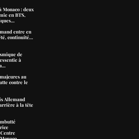
 Monaco : deux
mie en BTS,
iques...
mand entre en
été, continuité…
ismique de
essentie à
...
majeures au
tte contre le
nis Allemand
arrière à la tête
ambutté
rice
 Centre
e Monaco