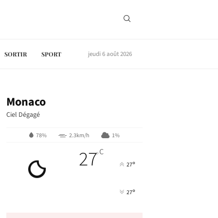
jeudi 6 août 2026
SORTIR
SPORT
Monaco
Ciel Dégagé
78%
2.3km/h
1%
27
C
°
°
27
°
27