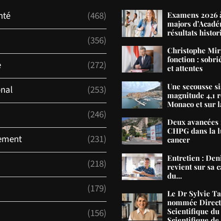
nté
(468)
Examens 2026 à
majors d’Acadé
résultats histor
(356)
Christophe Mir
fonction : sobri
e
(272)
et attentes
Une secousse s
onal
(253)
magnitude 4,1 r
Monaco et sur la
(246)
Deux avancées 
CHPG dans la lu
ement
(231)
cancer
Entretien : De
(218)
revient sur sa c
du...
(179)
Le Dr Sylvie T
nommée Direct
Scientifique du
(156)
Scientifique d