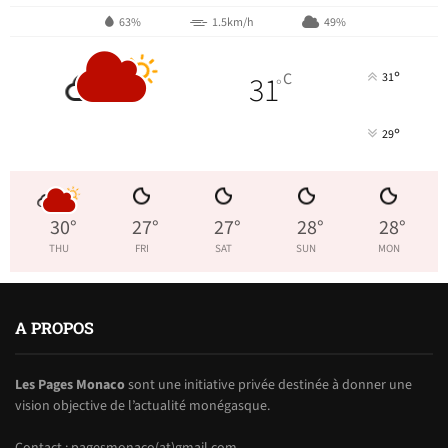
63%
1.5km/h
49%
°
31
C
31
°
°
29
30
°
27
°
27
°
28
°
28
°
THU
FRI
SAT
SUN
MON
A PROPOS
Les Pages Monaco
sont une initiative privée destinée à donner une
vision objective de l’actualité monégasque.