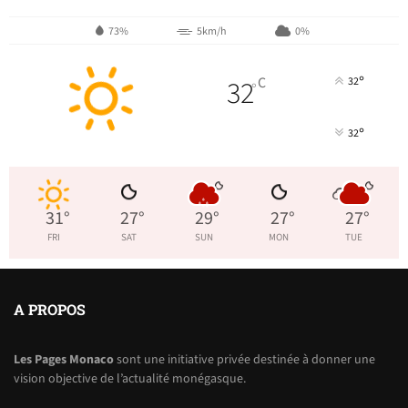
73%
5km/h
0%
°
32
C
32
°
°
32
31
°
27
°
29
°
27
°
27
°
FRI
SAT
SUN
MON
TUE
A PROPOS
Les Pages Monaco
sont une initiative privée destinée à donner une
vision objective de l’actualité monégasque.