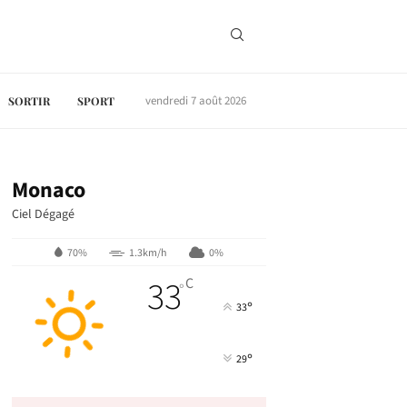
vendredi 7 août 2026
SORTIR
SPORT
Monaco
Ciel Dégagé
70%
1.3km/h
0%
33
C
°
°
33
°
29