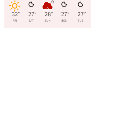
32
°
27
°
28
°
27
°
27
°
FRI
SAT
SUN
MON
TUE