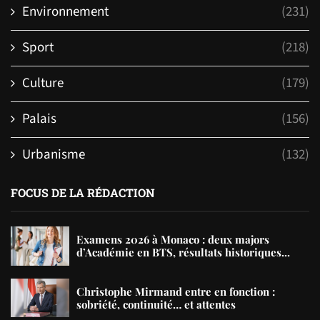
Environnement
(231)
Sport
(218)
Culture
(179)
Palais
(156)
Urbanisme
(132)
FOCUS DE LA RÉDACTION
Examens 2026 à Monaco : deux majors
d’Académie en BTS, résultats historiques...
Christophe Mirmand entre en fonction :
sobriété, continuité… et attentes