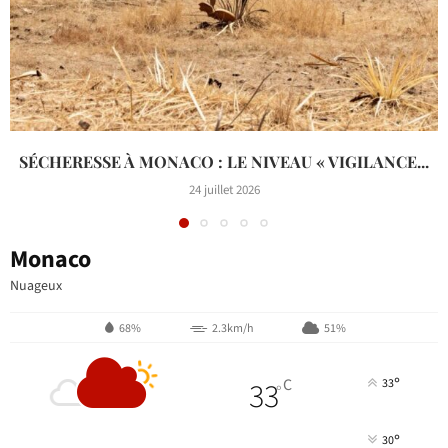
SÉCHERESSE À MONACO : LE NIVEAU « VIGILANCE...
24 juillet 2026
Monaco
Nuageux
68%
2.3km/h
51%
°
33
C
33
°
°
30