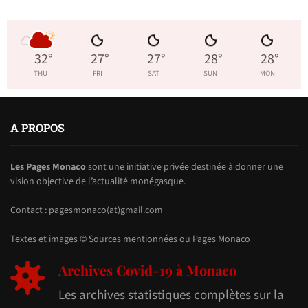
32
°
27
°
27
°
28
°
28
°
THU
FRI
SAT
SUN
MON
A PROPOS
Les Pages Monaco
sont une initiative privée destinée à donner une
vision objective de l’actualité monégasque.
Contact : pagesmonaco(at)gmail.com
Textes et images © Sources mentionnées ou Pages Monaco
Archives Covid-19 à Monaco
Les archives statistiques complètes sur la