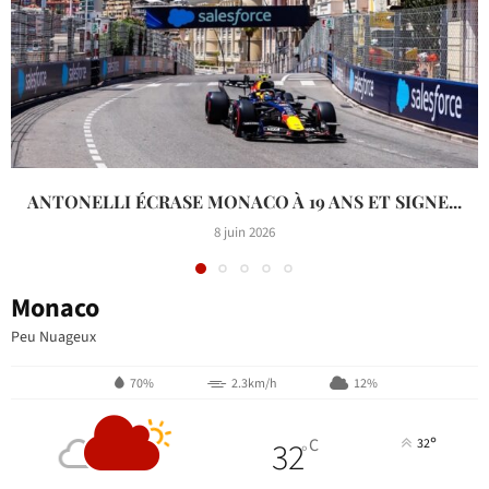
ANTONELLI ÉCRASE MONACO À 19 ANS ET SIGNE...
8 juin 2026
Monaco
Peu Nuageux
70%
2.3km/h
12%
°
32
C
32
°