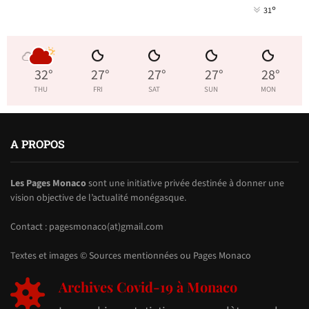
°
31
32
°
27
°
27
°
27
°
28
°
THU
FRI
SAT
SUN
MON
A PROPOS
Les Pages Monaco
sont une initiative privée destinée à donner une
vision objective de l’actualité monégasque.
Contact : pagesmonaco(at)gmail.com
Textes et images © Sources mentionnées ou Pages Monaco
Archives Covid-19 à Monaco