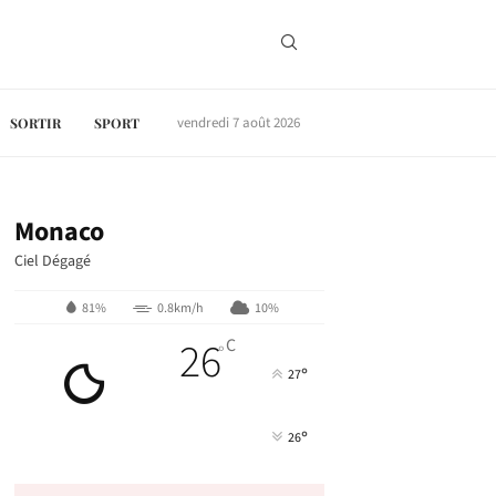
vendredi 7 août 2026
SORTIR
SPORT
Monaco
Ciel Dégagé
81%
0.8km/h
10%
26
C
°
°
27
°
26