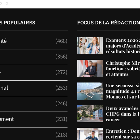
S POPULAIRES
FOCUS DE LA RÉDACTIO
nté
(468)
Examens 2026 à
majors d’Acadé
résultats histor
(356)
Christophe Mir
fonction : sobri
e
(272)
et attentes
Une secousse s
onal
(253)
magnitude 4,1 r
Monaco et sur la
(246)
Deux avancées 
CHPG dans la lu
ement
(231)
cancer
Entretien : De
(218)
revient sur sa c