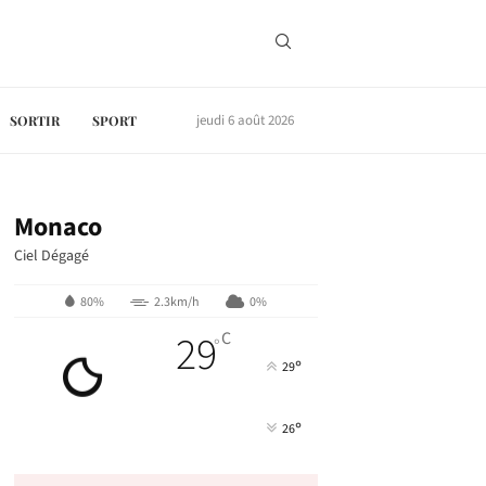
jeudi 6 août 2026
SORTIR
SPORT
Monaco
Ciel Dégagé
80%
2.3km/h
0%
29
C
°
°
29
°
26