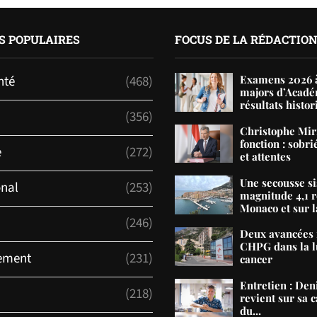
S POPULAIRES
FOCUS DE LA RÉDACTIO
nté
(468)
Examens 2026 à
majors d’Acadé
résultats histor
(356)
Christophe Mir
fonction : sobri
e
(272)
et attentes
Une secousse s
onal
(253)
magnitude 4,1 r
Monaco et sur la
(246)
Deux avancées 
CHPG dans la lu
ement
(231)
cancer
Entretien : De
(218)
revient sur sa c
du...