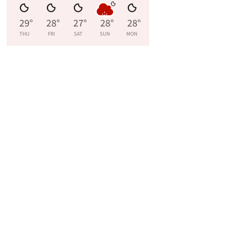
29
°
28
°
27
°
28
°
28
°
THU
FRI
SAT
SUN
MON