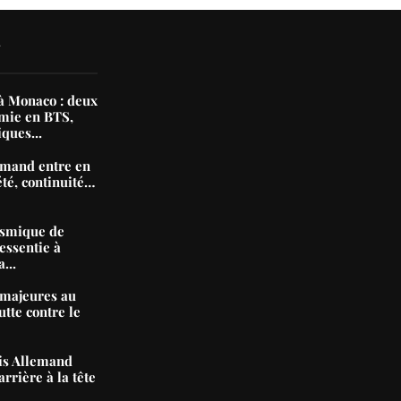
N
 Monaco : deux
mie en BTS,
iques...
mand entre en
été, continuité…
ismique de
essentie à
...
majeures au
tte contre le
nis Allemand
arrière à la tête