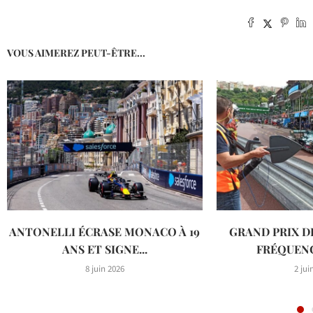
VOUS AIMEREZ PEUT-ÊTRE...
ANTONELLI ÉCRASE MONACO À 19
GRAND PRIX D
ANS ET SIGNE...
FRÉQUENC
8 juin 2026
2 jui