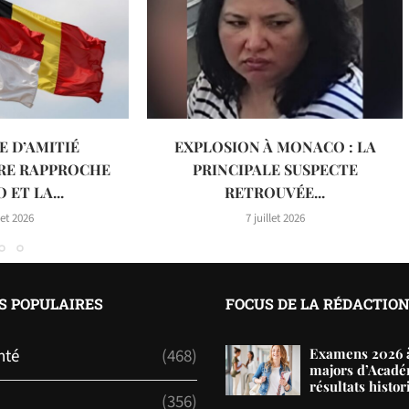
E D’AMITIÉ
EXPLOSION À MONACO : LA
RE RAPPROCHE
PRINCIPALE SUSPECTE
ET LA...
RETROUVÉE...
let 2026
7 juillet 2026
S POPULAIRES
FOCUS DE LA RÉDACTIO
nté
(468)
Examens 2026 à
majors d’Acadé
résultats histor
(356)