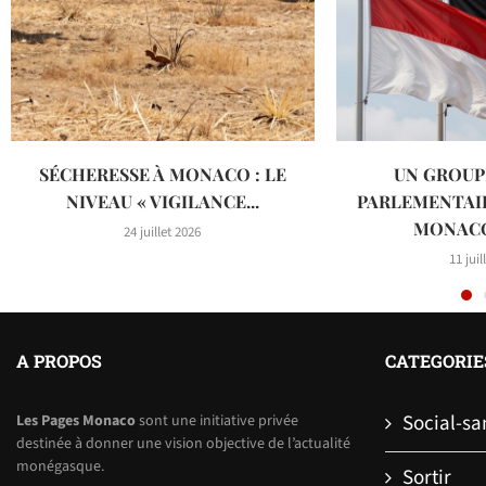
SÉCHERESSE À MONACO : LE
UN GROUP
NIVEAU « VIGILANCE...
PARLEMENTAI
MONACO 
24 juillet 2026
11 juil
A PROPOS
CATEGORIE
Social-sa
Les Pages Monaco
sont une initiative privée
destinée à donner une vision objective de l’actualité
monégasque.
Sortir