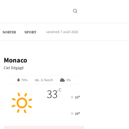
vendredi 7 août 2026
SORTIR
SPORT
Monaco
Ciel Dégagé
70%
0.7km/h
3%
33
C
°
°
33
°
29