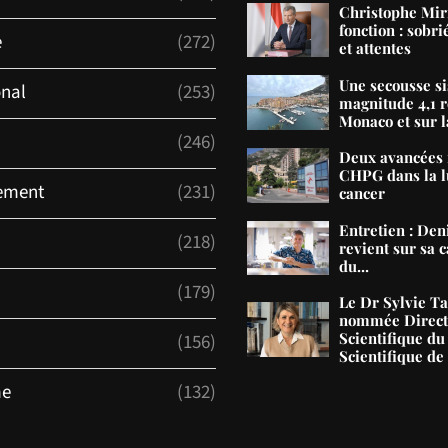
Christophe Mir
fonction : sobri
e
(272)
et attentes
Une secousse s
onal
(253)
magnitude 4,1 r
Monaco et sur la
(246)
Deux avancées 
CHPG dans la lu
ement
(231)
cancer
Entretien : De
(218)
revient sur sa c
du...
(179)
Le Dr Sylvie T
nommée Direct
Scientifique du
(156)
Scientifique d
me
(132)