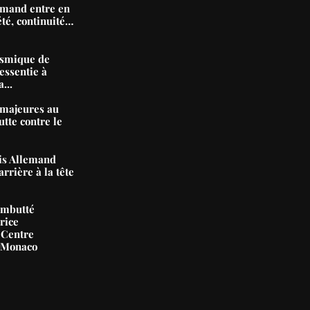
mand entre en
été, continuité…
ismique de
essentie à
...
majeures au
tte contre le
nis Allemand
arrière à la tête
ambutté
rice
 Centre
e Monaco