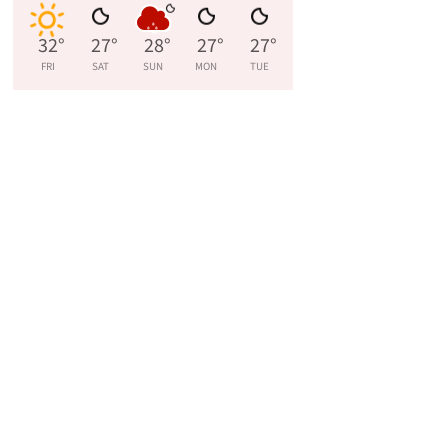
32
°
27
°
28
°
27
°
27
°
FRI
SAT
SUN
MON
TUE