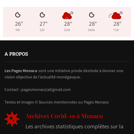
26
°
27
°
28
°
28
°
28
°
FRI
SAT
SUN
MON
TUE
A PROPOS
Les Pages Monaco
sont une initiative privée destinée à donner une
vision objective de l’actualité monégasque.
Contact : pagesmonaco(at)gmail.com
Textes et images © Sources mentionnées ou Pages Monaco
Archives Covid-19 à Monaco
Les archives statistiques complètes sur la