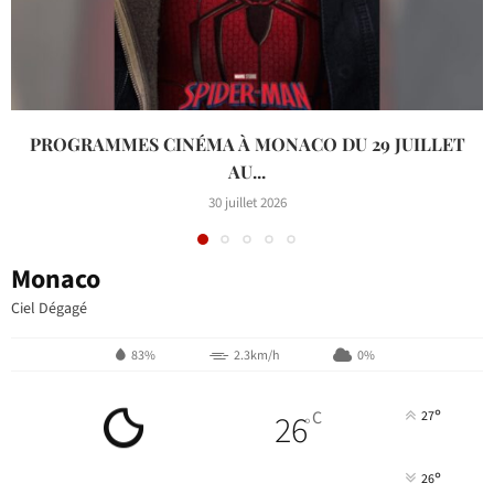
PROGRAMMES CINÉMA À MONACO DU 29 JUILLET
AU...
30 juillet 2026
Monaco
Ciel Dégagé
83%
2.3km/h
0%
°
26
C
27
°
°
26