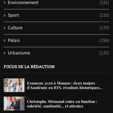
Environnement
(231)
Sport
(218)
Culture
(179)
Palais
(156)
Urbanisme
(132)
FOCUS DE LA RÉDACTION
Examens 2026 à Monaco : deux majors
d’Académie en BTS, résultats historiques...
Christophe Mirmand entre en fonction :
sobriété, continuité… et attentes