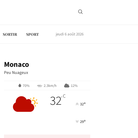
jeudi 6 août 2026
SORTIR
SPORT
Monaco
Peu Nuageux
70%
2.3km/h
12%
32
C
°
°
32
°
29