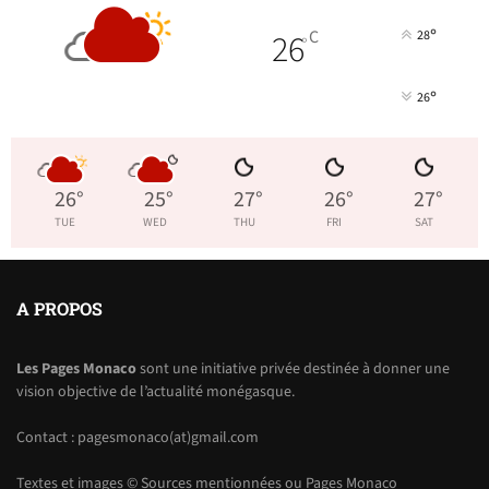
°
26
C
28
°
°
26
26
°
25
°
27
°
26
°
27
°
TUE
WED
THU
FRI
SAT
A PROPOS
Les Pages Monaco
sont une initiative privée destinée à donner une
vision objective de l’actualité monégasque.
Contact : pagesmonaco(at)gmail.com
Textes et images © Sources mentionnées ou Pages Monaco