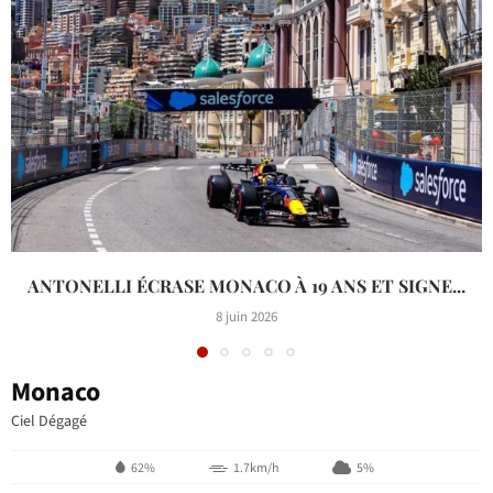
ANTONELLI ÉCRASE MONACO À 19 ANS ET SIGNE...
8 juin 2026
Monaco
Ciel Dégagé
62%
1.7km/h
5%