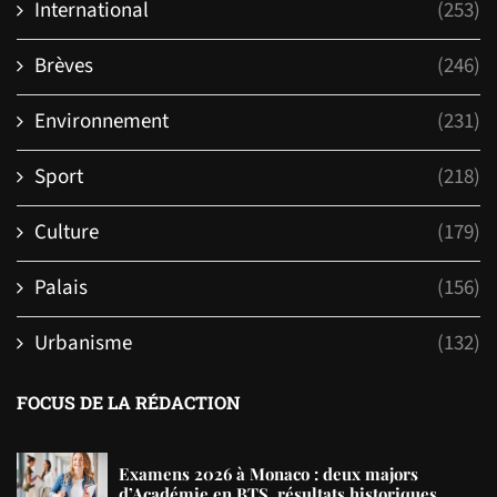
International
(253)
Brèves
(246)
Environnement
(231)
Sport
(218)
Culture
(179)
Palais
(156)
Urbanisme
(132)
FOCUS DE LA RÉDACTION
Examens 2026 à Monaco : deux majors
d’Académie en BTS, résultats historiques...