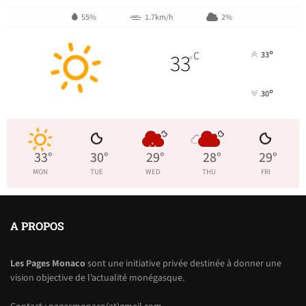
55%
1.7km/h
2%
°
33
C
33
°
°
30
33
°
30
°
29
°
28
°
29
°
MON
TUE
WED
THU
FRI
A PROPOS
Les Pages Monaco
sont une initiative privée destinée à donner une
vision objective de l’actualité monégasque.