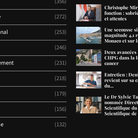
(356)
Christophe Mir
fonction : sobri
e
(272)
et attentes
Une secousse s
onal
(253)
magnitude 4,1 r
Monaco et sur la
(246)
Deux avancées 
CHPG dans la lu
ement
(231)
cancer
Entretien : De
(218)
revient sur sa c
du...
(179)
Le Dr Sylvie T
nommée Direct
Scientifique du
(156)
Scientifique d
me
(132)