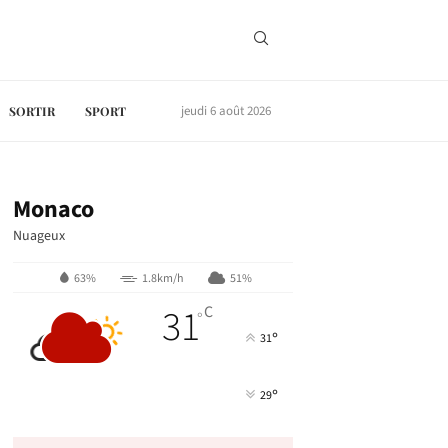
jeudi 6 août 2026
SORTIR
SPORT
Monaco
Nuageux
63%
1.8km/h
51%
31
C
°
°
31
°
29