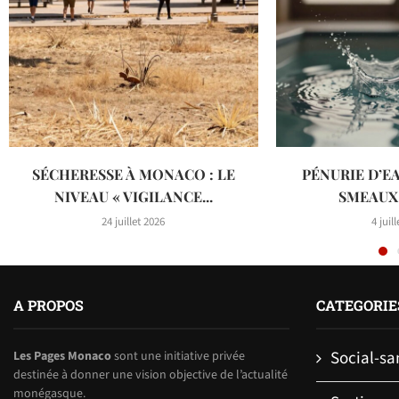
SÉCHERESSE À MONACO : LE
PÉNURIE D’EA
NIVEAU « VIGILANCE...
SMEAUX 
24 juillet 2026
4 juil
A PROPOS
CATEGORIE
Social-sa
Les Pages Monaco
sont une initiative privée
destinée à donner une vision objective de l’actualité
monégasque.