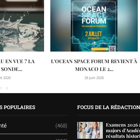
U EN VUE ? LA
L’OCEAN SPACE FORUM REVIENT À
SONDE...
MONACO LE 2...
let 2026
28 juin 2026
S POPULAIRES
FOCUS DE LA RÉDACTIO
nté
(468)
Examens 2026 à
majors d’Acadé
résultats histor