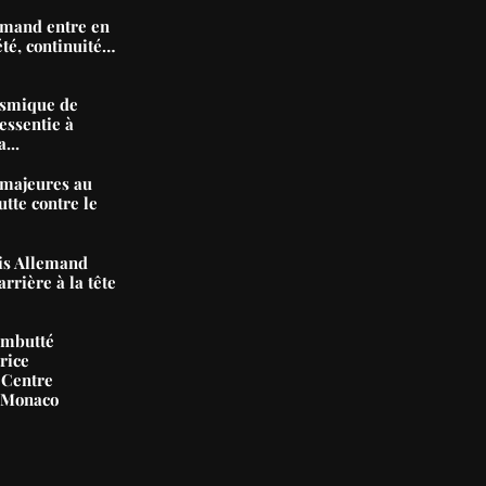
mand entre en
été, continuité…
ismique de
essentie à
...
majeures au
tte contre le
nis Allemand
arrière à la tête
ambutté
rice
 Centre
e Monaco