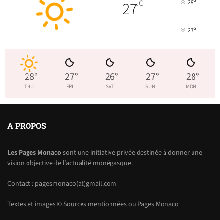
°
27
C
29
°
°
27
28
°
27
°
26
°
27
°
28
°
THU
FRI
SAT
SUN
MON
A PROPOS
Les Pages Monaco
sont une initiative privée destinée à donner une
vision objective de l’actualité monégasque.
Contact : pagesmonaco(at)gmail.com
Textes et images © Sources mentionnées ou Pages Monaco