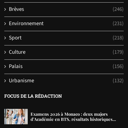
Brèves
(246)
Environnement
(231)
Sport
(218)
Culture
(179)
Palais
(156)
Urbanisme
(132)
FOCUS DE LA RÉDACTION
Examens 2026 à Monaco : deux majors
d’Académie en BTS, résultats historiques...