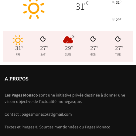
°
31
C
31
°
°
29
31
°
27
°
29
°
27
°
27
°
FRI
SAT
SUN
MON
TUE
A PROPOS
Les Pages Monaco
sont une initiative privée destinée à donner une
vision objective de l’actualité monégasque.
Contact : pagesmonaco(at)gmail.com
Textes et images © Sources mentionnées ou Pages Monaco