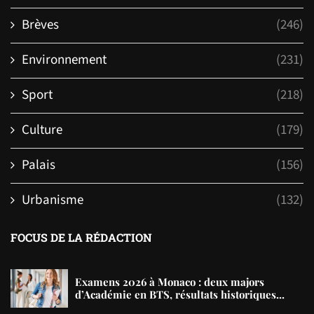
Brèves
(246)
Environnement
(231)
Sport
(218)
Culture
(179)
Palais
(156)
Urbanisme
(132)
FOCUS DE LA RÉDACTION
Examens 2026 à Monaco : deux majors
d’Académie en BTS, résultats historiques...