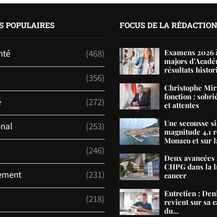
S POPULAIRES
FOCUS DE LA RÉDACTIO
nté
(468)
Examens 2026 à
majors d’Acadé
résultats histor
(356)
Christophe Mir
fonction : sobri
e
(272)
et attentes
Une secousse s
onal
(253)
magnitude 4,1 r
Monaco et sur la
(246)
Deux avancées 
CHPG dans la lu
ement
(231)
cancer
Entretien : De
(218)
revient sur sa c
du...