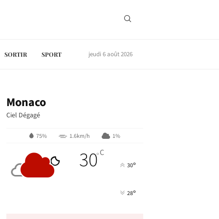
jeudi 6 août 2026
SORTIR
SPORT
Monaco
Ciel Dégagé
75%
1.6km/h
1%
30
C
°
°
30
°
28