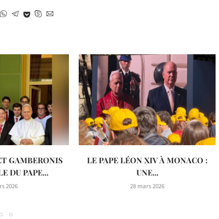
ET GAMBERONIS
LE PAPE LÉON XIV À MONACO :
E DU PAPE...
UNE...
rs 2026
28 mars 2026