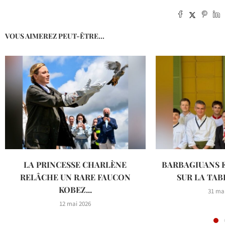
VOUS AIMEREZ PEUT-ÊTRE...
LA PRINCESSE CHARLÈNE
BARBAGIUANS 
RELÂCHE UN RARE FAUCON
SUR LA TABL
KOBEZ...
31 ma
12 mai 2026