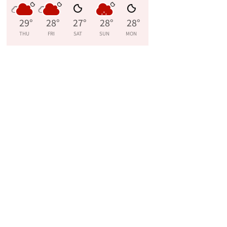
29
°
28
°
27
°
28
°
28
°
THU
FRI
SAT
SUN
MON