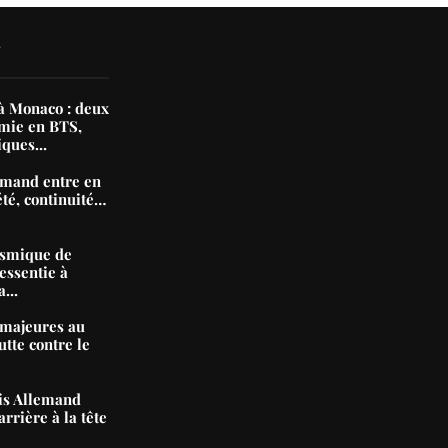
N
 Monaco : deux
mie en BTS,
iques...
mand entre en
été, continuité…
ismique de
essentie à
...
majeures au
tte contre le
nis Allemand
arrière à la tête