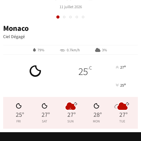
11 juillet 2026
Monaco
Ciel Dégagé
79%
0.7km/h
3%
°
25
C
27
°
°
25
25
°
27
°
27
°
28
°
27
°
FRI
SAT
SUN
MON
TUE