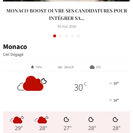
MONACO BOOST OUVRE SES CANDIDATURES POUR
INTÉGRER SA...
30 mai 2026
Monaco
Ciel Dégagé
74%
2km/h
0%
°
30
C
30
°
°
28
29
°
28
°
27
°
28
°
28
°