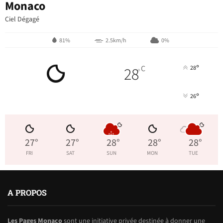
Monaco
Ciel Dégagé
81%
2.5km/h
0%
°
28
C
28
°
°
26
27
°
27
°
28
°
28
°
28
°
FRI
SAT
SUN
MON
TUE
A PROPOS
Les Pages Monaco
sont une initiative privée destinée à donner une