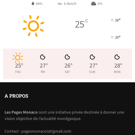
84%
0.5km/h
0%
°
25
C
26
°
°
25
25
°
27
°
26
°
27
°
28
°
THU
FRI
SAT
SUN
MON
A PROPOS
Les Pages Monaco
sont une initiative privée destinée à donner une
vision objective de l’actualité monégasque.
Contact : pagesmonaco(at)gmail.com