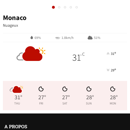
Monaco
Nuageux
69%
1.8km/h
51%
°
31
C
31
°
°
29
31
°
27
°
27
°
28
°
28
°
THU
FRI
SAT
SUN
MON
A PROPOS