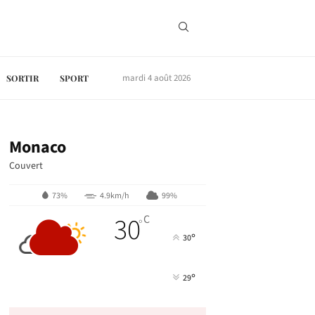
mardi 4 août 2026
SORTIR
SPORT
Monaco
Couvert
73%
4.9km/h
99%
30
C
°
°
30
°
29