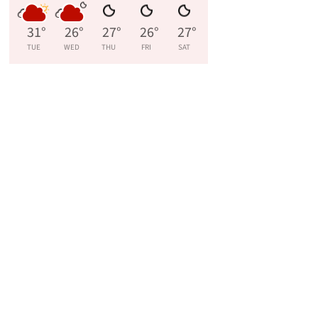
31
°
26
°
27
°
26
°
27
°
TUE
WED
THU
FRI
SAT