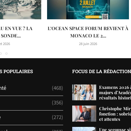
U EN VUE ? LA
L’OCEAN SPACE FORUM REVIENT À
SONDE...
MONACO LE 2...
let 2026
28 juin 2026
S POPULAIRES
FOCUS DE LA RÉDACTIO
nté
(468)
Examens 2026 à
majors d’Acadé
résultats histor
(356)
Christophe Mir
fonction : sobri
e
(272)
et attentes
Une secousse s