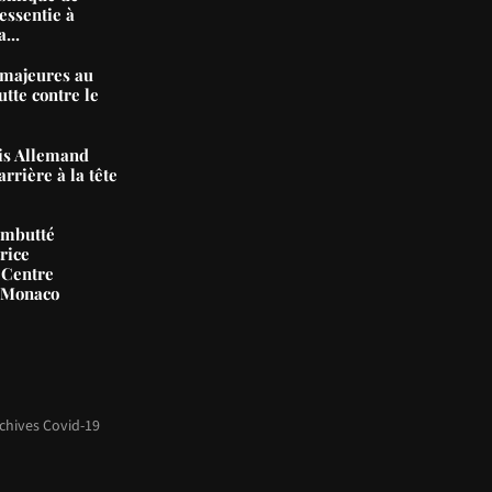
essentie à
...
majeures au
tte contre le
nis Allemand
arrière à la tête
ambutté
rice
 Centre
e Monaco
chives Covid-19