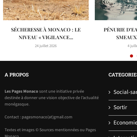
SÉCHERESSE À MONACO : LE
PÉNURIE D’EA
NIVEAU « VIGILANCE...
SMEAUX 
24 juillet 2026
4 juil
A PROPOS
CATEGORIE
Social-sa
Les Pages Monaco
sont une initiative privée
destinée à donner une vision objective de l’actualité
monégasque.
Sortir
Contact : pagesmonaco(at)gmail.com
Economi
Textes et images © Sources mentionnées ou Pages
Monaco