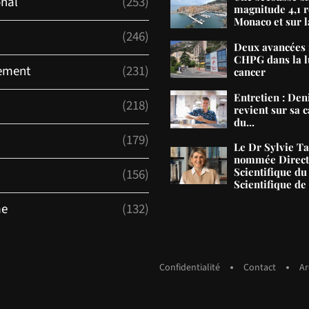
onal
(253)
magnitude 4,1 r
Monaco et sur la
(246)
Deux avancées 
CHPG dans la lu
ement
(231)
cancer
Entretien : De
(218)
revient sur sa c
du...
(179)
Le Dr Sylvie T
nommée Direct
Scientifique du
(156)
Scientifique d
me
(132)
Confidentialité
Contact
Ar