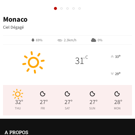
Monaco
Ciel Dégagé
69%
2.3km/h
0%
°
31
C
33
°
°
29
32
°
27
°
27
°
27
°
28
°
THU
FRI
SAT
SUN
MON
A PROPOS