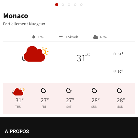
Monaco
Partiellement Nuageux
69%
1.5km/h
49%
°
31
C
31
°
°
30
31
°
27
°
27
°
28
°
28
°
THU
FRI
SAT
SUN
MON
A PROPOS