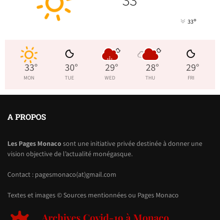
33
°
33
33
°
30
°
29
°
28
°
29
°
MON
TUE
WED
THU
FRI
A PROPOS
Les Pages Monaco
sont une initiative privée destinée à donner une
vision objective de l’actualité monégasque.
Contact : pagesmonaco(at)gmail.com
Textes et images © Sources mentionnées ou Pages Monaco
Archives Covid-19 à Monaco