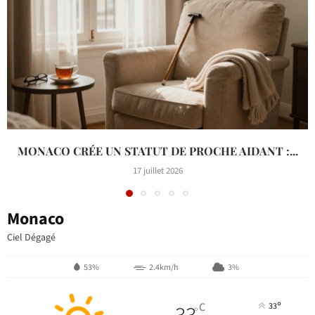
MONACO CRÉE UN STATUT DE PROCHE AIDANT :...
17 juillet 2026
Monaco
Ciel Dégagé
53%
2.4km/h
3%
°
C
33
°