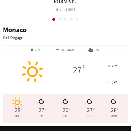
FORMAT...
6 juillet 2026
Monaco
Ciel Dégagé
70%
0.9km/h
0%
°
27
C
29
°
°
27
28
°
27
°
26
°
27
°
28
°
THU
FRI
SAT
SUN
MON