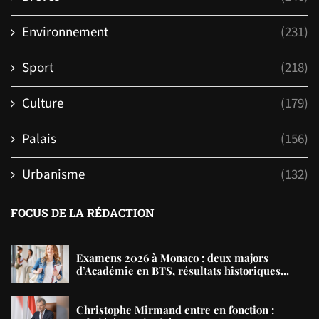
Environnement
(231)
Sport
(218)
Culture
(179)
Palais
(156)
Urbanisme
(132)
FOCUS DE LA RÉDACTION
Examens 2026 à Monaco : deux majors
d’Académie en BTS, résultats historiques...
Christophe Mirmand entre en fonction :