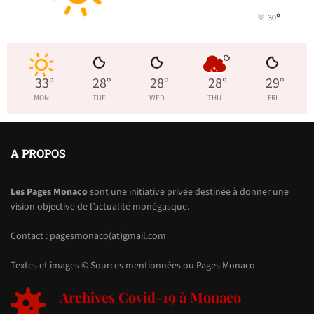
°
30
33
°
28
°
28
°
28
°
29
°
MON
TUE
WED
THU
FRI
A PROPOS
Les Pages Monaco
sont une initiative privée destinée à donner une
vision objective de l’actualité monégasque.
Contact : pagesmonaco(at)gmail.com
Textes et images © Sources mentionnées ou Pages Monaco
Archives Covid-19 à Monaco