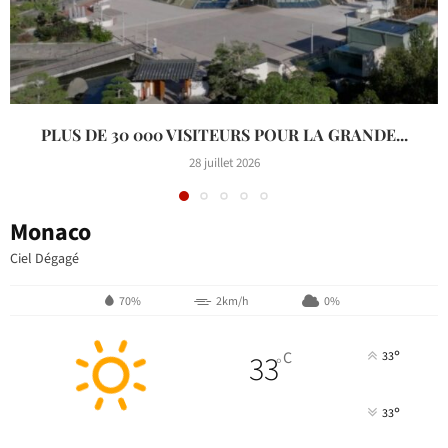
PLUS DE 30 000 VISITEURS POUR LA GRANDE...
28 juillet 2026
Monaco
Ciel Dégagé
70%
2km/h
0%
°
33
C
33
°
°
33