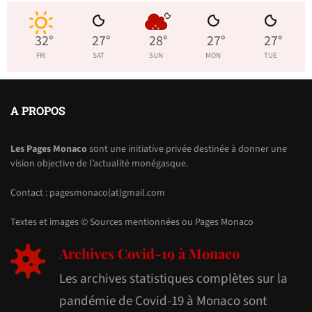
32
°
27
°
28
°
27
°
27
°
FRI
SAT
SUN
MON
TUE
A PROPOS
Les Pages Monaco
sont une initiative privée destinée à donner une
vision objective de l’actualité monégasque.
Contact : pagesmonaco(at)gmail.com
Textes et images © Sources mentionnées ou Pages Monaco
Archives Covid-19 à Monaco
Les archives statistiques complètes sur la
pandémie de Covid-19 à Monaco sont