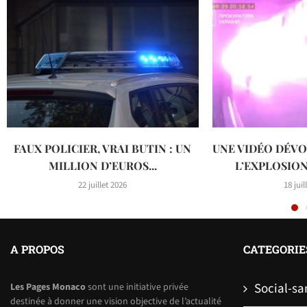
FAUX POLICIER, VRAI BUTIN : UN
UNE VIDÉO DÉVO
MILLION D’EUROS...
L’EXPLOSIO
22 juillet 2026
18 juil
A PROPOS
CATEGORIE
Social-sa
Les Pages Monaco
sont une initiative privée
destinée à donner une vision objective de l’actualité