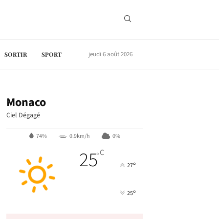
jeudi 6 août 2026
SORTIR
SPORT
Monaco
Ciel Dégagé
74%
0.9km/h
0%
25
C
°
°
27
°
25