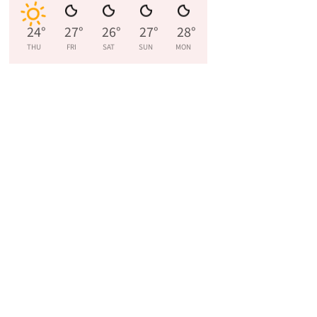
24
°
27
°
26
°
27
°
28
°
THU
FRI
SAT
SUN
MON