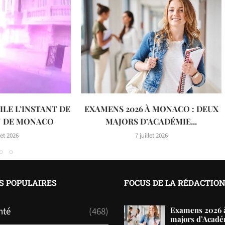
ILE L’INSTANT DE
EXAMENS 2026 À MONACO : DEUX
N DE MONACO
MAJORS D’ACADÉMIE...
let 2026
7 juillet 2026
S POPULAIRES
FOCUS DE LA RÉDACTIO
nté
(468)
Examens 2026 à
majors d’Acadé