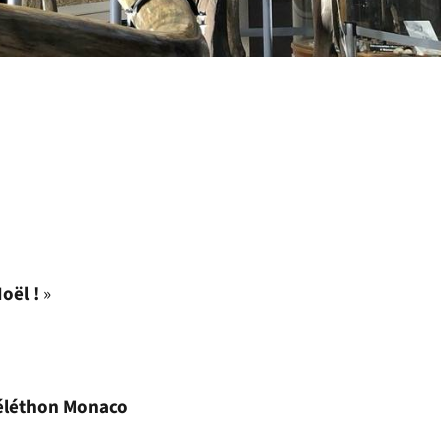
oël !
»
éléthon Monaco