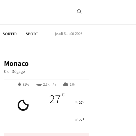
jeudi 6 août 2026
SORTIR
SPORT
Monaco
Ciel Dégagé
81%
2.3km/h
1%
27
C
°
°
27
°
27