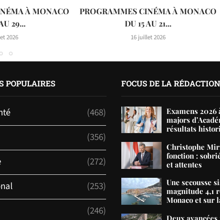
INÉMA À MONACO
PROGRAMMES CINÉMA À MONACO
AU 29...
DU 15 AU 21...
let 2026
16 juillet 2026
S POPULAIRES
FOCUS DE LA RÉDACTIO
nté
(468)
Examens 2026 à
majors d’Acadé
résultats histor
(356)
Christophe Mir
fonction : sobri
e
(272)
et attentes
Une secousse s
onal
(253)
magnitude 4,1 r
Monaco et sur la
(246)
Deux avancées 