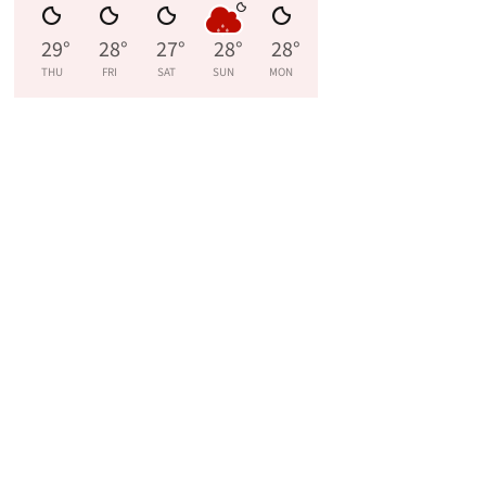
29
°
28
°
27
°
28
°
28
°
THU
FRI
SAT
SUN
MON