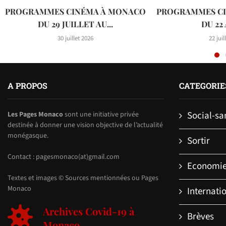
PROGRAMMES CINÉMA À MONACO
PROGRAMMES C
DU 29 JUILLET AU...
DU 22 
30 juillet 2026
22 juil
A PROPOS
CATEGORIE
Social-sa
Les Pages Monaco
sont une initiative privée
destinée à donner une vision objective de l’actualité
monégasque.
Sortir
Contact : pagesmonaco(at)gmail.com
Economi
Textes et images © Sources mentionnées ou Pages
Monaco
Internati
Archives Covid-19 à
Brèves
Monaco