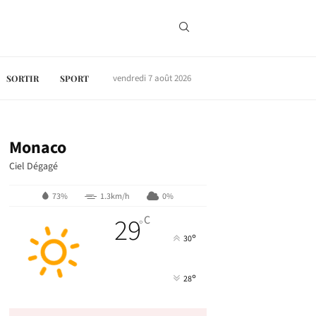
vendredi 7 août 2026
SORTIR
SPORT
Monaco
Ciel Dégagé
73%
1.3km/h
0%
29
C
°
°
30
°
28