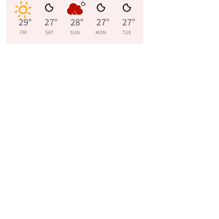
29
°
27
°
28
°
27
°
27
°
FRI
SAT
SUN
MON
TUE