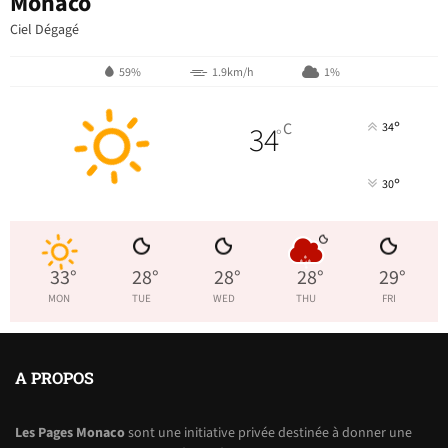
Monaco
Ciel Dégagé
59%
1.9km/h
1%
°
34
C
34
°
°
30
33
°
28
°
28
°
28
°
29
°
MON
TUE
WED
THU
FRI
A PROPOS
Les Pages Monaco
sont une initiative privée destinée à donner une