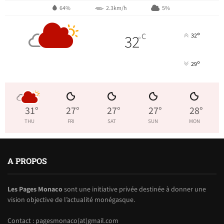
64%
2.3km/h
5%
°
32
C
32
°
°
29
31
°
27
°
27
°
27
°
28
°
THU
FRI
SAT
SUN
MON
A PROPOS
Les Pages Monaco
sont une initiative privée destinée à donner une
vision objective de l’actualité monégasque.
Contact : pagesmonaco(at)gmail.com