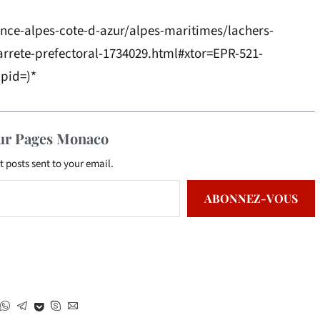
vence-alpes-cote-d-azur/alpes-maritimes/lachers-
-arrete-prefectoral-1734029.html#xtor=EPR-521-
pid=)*
sur Pages Monaco
t posts sent to your email.
ABONNEZ-VOUS