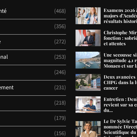
nté
(468)
Examens 2026 à
majors d’Acadé
résultats histor
(356)
Christophe Mir
fonction : sobri
e
(272)
et attentes
Une secousse s
onal
(253)
magnitude 4,1 r
Monaco et sur la
(246)
Deux avancées 
CHPG dans la lu
ement
(231)
cancer
Entretien : De
(218)
revient sur sa c
du...
(179)
Le Dr Sylvie T
nommée Direct
Scientifique du
(156)