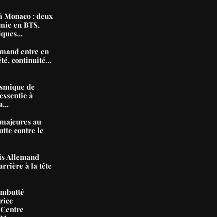
 Monaco : deux
mie en BTS,
iques...
mand entre en
été, continuité…
ismique de
essentie à
...
majeures au
tte contre le
nis Allemand
arrière à la tête
ambutté
rice
 Centre