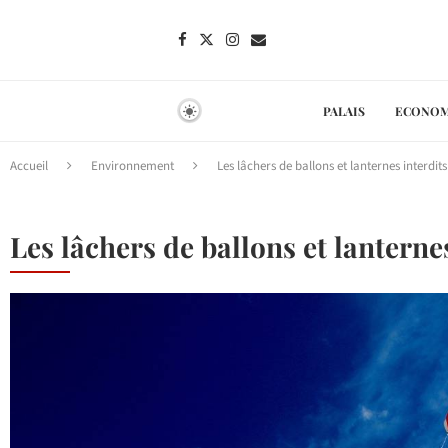
PALAIS
ECONOM
Accueil
Environnement
Les lâchers de ballons et lanternes interdit
Les lâchers de ballons et lanterne