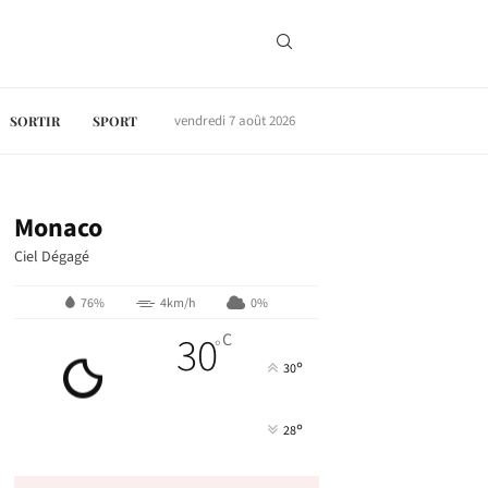
vendredi 7 août 2026
SORTIR
SPORT
Monaco
Ciel Dégagé
76%
4km/h
0%
30
C
°
°
30
°
28