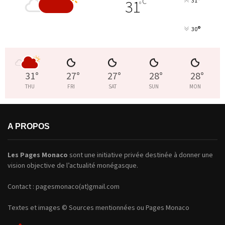
°
31
C
31
°
°
30
31
°
27
°
27
°
28
°
28
°
THU
FRI
SAT
SUN
MON
A PROPOS
Les Pages Monaco
sont une initiative privée destinée à donner une
vision objective de l’actualité monégasque.
Contact : pagesmonaco(at)gmail.com
Textes et images © Sources mentionnées ou Pages Monaco